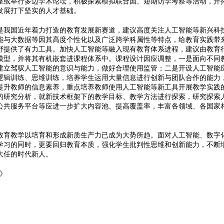
座或举行多边学术论坛，积极探索模拟联合国、短期访学考察等活动，开
发展打下坚实的人才基础。
国近年着力打造的教育发展新赛道，建议高度关注人工智能等新兴科技
能与大数据等因其高度个性化以及广泛跨学科属性等特点，给教育实践带
野提供了有力工具。加快人工智能等融入现有教育体系进程，建议由教育
模型，并将其有机嵌套进课程体系中。课程设计因应调整，一是面向不同
建立驾驭人工智能的意识与能力，做好合理使用监管；二是开设人工智能
逻辑训练、思维训练，培养学生运用大量信息进行创新与团队合作的能力
提升教师的信息素养，重点培养教师使用人工智能等新工具开展教学实践
的研究分析，就新技术框架下的教学目标、教学方法进行探索，研究探索
公共服务平台等应进一步扩大内容池、提高覆盖率，丰富各领域、各国家
教学以培育和形成新质生产力已成为大势所趋。面对人工智能、数字化
学习的同时，更要回归教育本质，强化学生批判性思维和创新能力，不断
大任的时代新人。
》