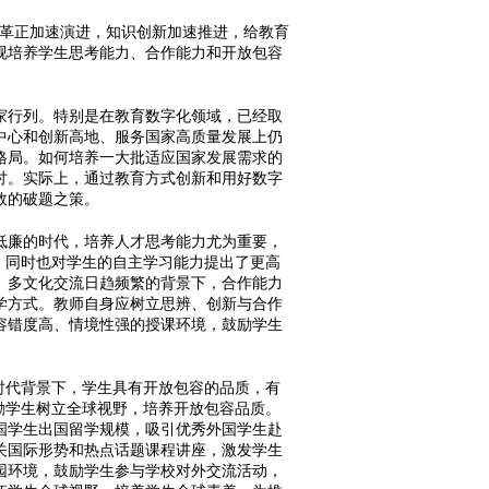
革正加速演进，知识创新加速推进，给教育
视培养学生思考能力、合作能力和开放包容
行列。特别是在教育数字化领域，已经取
中心和创新高地、服务国家高质量发展上仍
格局。如何培养一大批适应国家发展需求的
探讨。实际上，通过教育方式创新和用好数字
效的破题之策。
廉的时代，培养人才思考能力尤为重要，
，同时也对学生的自主学习能力提出了更高
、多文化交流日趋频繁的背景下，合作能力
学方式。教师自身应树立思辨、创新与合作
容错度高、情境性强的授课环境，鼓励学生
时代背景下，学生具有开放包容的品质，有
励学生树立全球视野，培养开放包容品质。
国学生出国留学规模，吸引优秀外国学生赴
关国际形势和热点话题课程讲座，激发学生
园环境，鼓励学生参与学校对外交流活动，