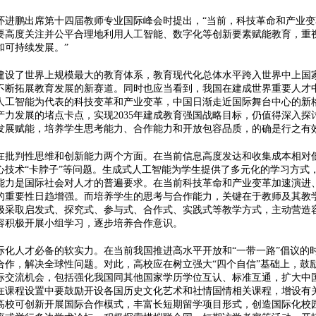
鹏出席第十四届教师专业国际峰会时提出，“当前，科技革命和产业变
要高度关注并公平合理地利用人工智能、数字化等创新要素赋能教育，重
和可持续发展。”
了世界上规模最大的教育体系，教育现代化总体水平跨入世界中上国家
不断拓展教育发展的新赛道。同时也应当看到，我国在建成世界重要人才
人工智能为代表的科技变革和产业变革，中国日渐走近国际舞台中心的新
产力发展的堵点卡点，实现2035年建成教育强国战略目标，仍值得深入
发展赋能，培养学生思考能力、合作能力和开放包容品质，的确是行之有
判性思维和创新能力两个方面。在当前信息高度发达和收集成本相对低
心技术“卡脖子”等问题。生成式人工智能为学生提供了多元化的学习方式
能力是国际社会对人才的普遍要求。在当前科技革命和产业变革加速演进
的重要性日趋增强。而培养学生的思考与合作能力，关键在于教师及其教
极采取启发式、探究式、参与式、合作式、实践式等教学方式，主动营造
容积极开展小组学习，逐步培养合作意识。
人才必备的软实力。在当前我国推进高水平开放和“一带一路”倡议的
合作，解决全球性问题。对此，高校应在树立强大“四个自信”基础上，鼓
际交流机会，包括强化我国同其他国家学历学位互认、标准互通，扩大中
在课程设置中要鼓励开设各国历史文化艺术和社情国情相关课程，增设有
高校可创新开展国际合作模式，丰富长短期留学项目形式，创造国际化校