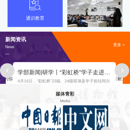
通识教育
关怀教育
新闻资讯
更多 +
News
学部新闻|研学丨“彩虹桥”学子走进亦庄，开启科技探索之旅
项目资讯|@逐梦青春的你丨2026“彩虹桥”人才计划报名指引
4月16日，“彩虹桥”23级、24级双湖县学子前往阿尔
学历焦虑迷茫不必因起点
07
特科技园，开展了一场主题为“智造未来，我们来
人才计划正式启航零学费、读
媒体青彩
08-14
了”的研学活动。本次活动旨在让同学们近...
位不甘平凡...
01-06
Media
项目资讯|中国新闻网刊发《彩虹桥人才计划2025版方案》
项目资讯|郑重声明
07-05