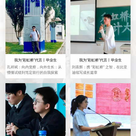
我为“彩虹桥”代言丨毕业生
我为“彩虹桥”代言丨毕业生
孔祥斌：向内觉察，向外生长：从
刘喜辉：携 “彩虹桥” 之智，在比亚
懵懂试错到笃定前行的自我探索
迪续写成长篇章