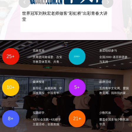
07-06
大讲
世界冠军刘秋宏老师做客“彩虹桥”出彩青春大讲
彩
堂
搭
数说青彩
Data
党政支持
基层组织参与
25+
2000+
共青团河南省委、吉安
全国2000+基层群团参
市教育体育局、共青团
与支持
临汾市委、菏泽市扶贫
开发办等各级党委、人
民政府发布“彩虹桥”人
才计划项目文件
媒体报道
品牌活动
10+
5+
新华社、央视新闻、中
五四青年文化周、爱国
国改革报、中国青年
教育周、我和我的家征
网、天津日报等中央和
文大赛、短视频大赛等
地方媒体先后报道
特色品牌活动
实践研学
少数民族
8+
21+
4次社会实践+4次研学
覆盖全国多地少数民族
主题活动，全面发掘学
学员
员各项潜能